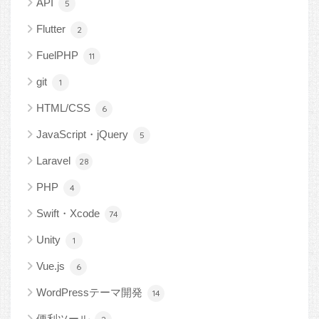
API
5
Flutter
2
FuelPHP
11
git
1
HTML/CSS
6
JavaScript・jQuery
5
Laravel
28
PHP
4
Swift・Xcode
74
Unity
1
Vue.js
6
WordPressテーマ開発
14
便利ツール