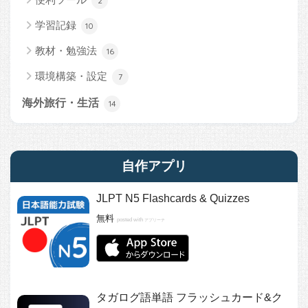
2
学習記録
10
教材・勉強法
16
環境構築・設定
7
海外旅行・生活
14
自作アプリ
JLPT N5 Flashcards & Quizzes
無料
posted with
アプリーチ
タガログ語単語 フラッシュカード&ク