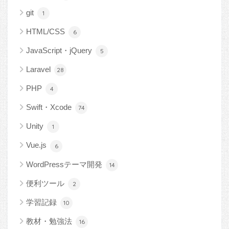
git
1
HTML/CSS
6
JavaScript・jQuery
5
Laravel
28
PHP
4
Swift・Xcode
74
Unity
1
Vue.js
6
WordPressテーマ開発
14
便利ツール
2
学習記録
10
教材・勉強法
16