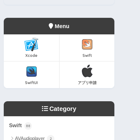
Menu
Xcode
Swift
SwiftUI
アプリ申請
Category
Swift
88
AVAudioplayer
2