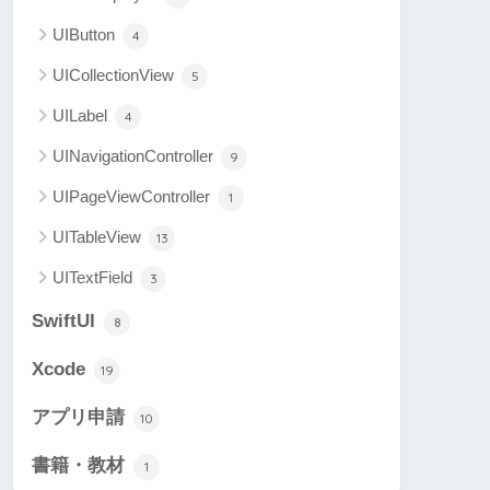
UIButton
4
UICollectionView
5
UILabel
4
UINavigationController
9
UIPageViewController
1
UITableView
13
UITextField
3
SwiftUI
8
Xcode
19
アプリ申請
10
書籍・教材
1