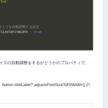
tton
!
トサイズを自動調整する設定
tSizeToFitWidth 
=
true
イズの自動調整をするかどうかのプロパティで、
utton.titleLabel?.adjustsFontSizeToFitWidthなの