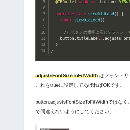
@IBOutlet
weak
var
 button
:
UIBu
override
func
viewDidLoad
(
)
{
super
.
viewDidLoad
(
)
// ボタンの横幅に応じてフォン
    button
.
titleLabel
?
.
adjustsFon
}
}
adjustsFontSizeToFitWidth
はフォントサ
これをtrueに設定してあげればOKです。
button.adjustsFontSizeToFitWidthではなく、b
で間違えないようにしてください。