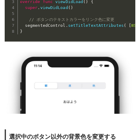
override
func
viewDidLoad
(
)
{
super
.
viewDidLoad
(
)
// ボタンのテキストカラーをリンク色に変更
  segmentedControl
.
setTitleTextAttributes
(
[
NSA
}
選択中のボタン以外の背景色を変更する