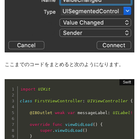
ここまでのコードをまとめると次のようになります。
import
UIKit
class
FirstViewController
:
UIViewController
{
@IBOutlet
weak
var
 messageLabel
:
UILabel
!
override
func
viewDidLoad
(
)
{
super
.
viewDidLoad
(
)
}