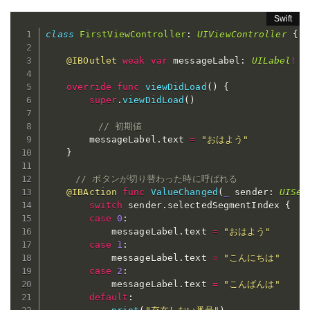
class
FirstViewController
:
UIViewController
{
@IBOutlet
weak
var
 messageLabel
:
UILabel
!
override
func
viewDidLoad
(
)
{
super
.
viewDidLoad
(
)
// 初期値
        messageLabel
.
text 
=
"おはよう"
}
// ボタンが切り替わった時に呼ばれる
@IBAction
func
ValueChanged
(
_
 sender
:
UISeg
switch
 sender
.
selectedSegmentIndex 
{
case
0
:
            messageLabel
.
text 
=
"おはよう"
case
1
:
            messageLabel
.
text 
=
"こんにちは"
case
2
:
            messageLabel
.
text 
=
"こんばんは"
default
: