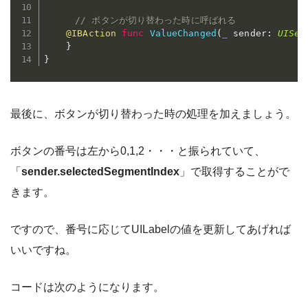
// ボタンが切り替わった時に呼ばれる
@IBAction
func
ValueChanged
(
_
 sender
:
UISeg
}
}
最後に、ボタンが切り替わった時の処理を加えましょう。
ボタンの番号は左から0,1,2・・・と振られていて、
「
sender.selectedSegmentIndex
」で取得することがで
きます。
ですので、番号に応じてUILabelの値を更新してあげれば
いいですね。
コードは次のようになります。