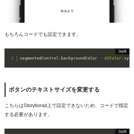
もちろんコードでも設定できます。
segmentedControl
.
backgroundColor 
=
UIColor
.
syst
ボタンのテキストサイズを変更する
こちらはStoryborad上で設定できないため、コードで指定
する必要があります。