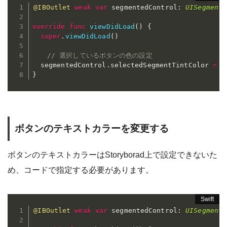
@IBOutlet
weak
var
 segmentedControl
:
UISegmente
override
func
viewDidLoad
(
)
{
super
.
viewDidLoad
(
)
// 選択しているボタンの色の設定
  segmentedControl
.
selectedSegmentTintColor 
=
U
}
ボタンのテキストカラーを変更する
ボタンのテキストカラーはStoryborad上で設定できないた
め、コードで指定する必要があります。
@IBOutlet
weak
var
 segmentedControl
:
UISegmente