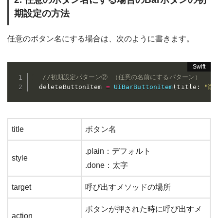
期設定の方法
任意のボタン名にする場合は、次のように書きます。
//初期設定パターン② （任意の名前にするパターン）
  deleteButtonItem 
=
UIBarButtonItem
(
title
:
"削
title
ボタン名
.plain：デフォルト
style
.done：太字
target
呼び出すメソッドの場所
ボタンが押された時に呼び出すメ
action