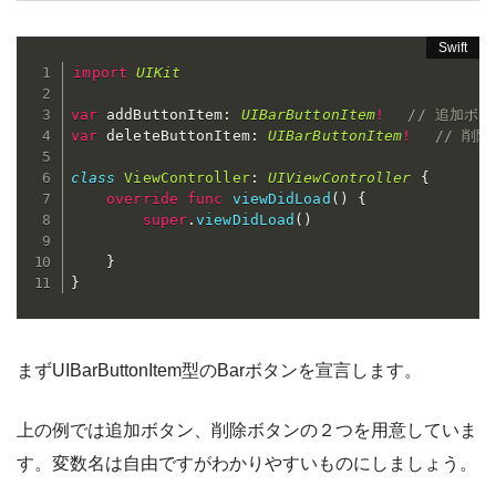
import
UIKit
var
 addButtonItem
:
UIBarButtonItem
!
// 追加ボタ
var
 deleteButtonItem
:
UIBarButtonItem
!
// 削
class
ViewController
:
UIViewController
{
override
func
viewDidLoad
(
)
{
super
.
viewDidLoad
(
)
}
}
まずUIBarButtonItem型のBarボタンを宣言します。
上の例では追加ボタン、削除ボタンの２つを用意していま
す。変数名は自由ですがわかりやすいものにしましょう。