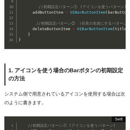
//初期設定パターン① (アイコンを使うパターン)
      addButtonItem 
=
UIBarButtonItem
(
barButton
//初期設定パターン② （任意の名前にするパターン
      deleteButtonItem 
=
UIBarButtonItem
(
title
:
}
}
1. アイコンを使う場合のBarボタンの初期設定
の方法
システム側で用意されているアイコンを使用する場合は次
のように書きます。
//初期設定パターン① (アイコンを使うパターン)