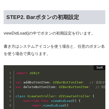
STEP2.
Barボタンの初期設定
viewDidLoad()の中でボタンの初期設定を行います。
書き方はシステムアイコンを使う場合と、任意のボタン名
を使う場合で異なります。
import
UIKit
var
 addButtonItem
:
UIBarButtonItem
!
// 追加ボタ
var
 deleteButtonItem
:
UIBarButtonItem
!
// 削
class
ViewController
:
UIViewController
{
override
func
viewDidLoad
(
)
{
super
.
viewDidLoad
(
)