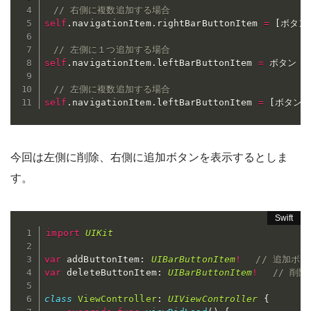
// 右側に複数追加する場合
self
.
navigationItem
.
rightBarButtonItem 
=
[
ボタン
// 左側に１つ追加する場合
self
.
navigationItem
.
leftBarButtonItem 
=
 ボタン

// 左側に複数追加する場合
self
.
navigationItem
.
leftBarButtonItem 
=
[
ボタンA
今回は左側に削除、右側に追加ボタンを表示するとしま
す。
import
UIKit
var
 addButtonItem
:
UIBarButtonItem
!
// 追加ボタ
var
 deleteButtonItem
:
UIBarButtonItem
!
// 削
class
ViewController
:
UIViewController
{