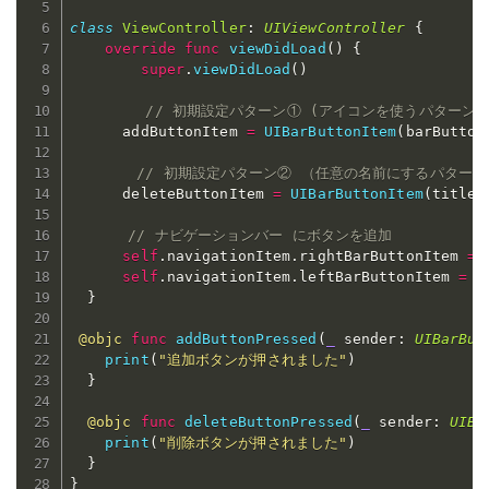
class
ViewController
:
UIViewController
{
override
func
viewDidLoad
(
)
{
super
.
viewDidLoad
(
)
// 初期設定パターン① (アイコンを使うパターン)
      addButtonItem 
=
UIBarButtonItem
(
barButton
// 初期設定パターン② （任意の名前にするパターン
      deleteButtonItem 
=
UIBarButtonItem
(
title
:
// ナビゲーションバー にボタンを追加  
self
.
navigationItem
.
rightBarButtonItem 
=
 
self
.
navigationItem
.
leftBarButtonItem 
=
 d
}
@objc
func
addButtonPressed
(
_
 sender
:
UIBarBut
print
(
"追加ボタンが押されました"
)
}
@objc
func
deleteButtonPressed
(
_
 sender
:
UIBa
print
(
"削除ボタンが押されました"
)
}
}