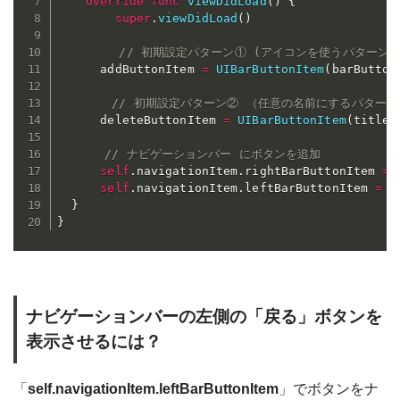
override
func
viewDidLoad
(
)
{
super
.
viewDidLoad
(
)
// 初期設定パターン① (アイコンを使うパターン)
      addButtonItem 
=
UIBarButtonItem
(
barButton
// 初期設定パターン② （任意の名前にするパターン
      deleteButtonItem 
=
UIBarButtonItem
(
title
:
// ナビゲーションバー にボタンを追加  
self
.
navigationItem
.
rightBarButtonItem 
=
 
self
.
navigationItem
.
leftBarButtonItem 
=
 d
}
}
ナビゲーションバーの左側の「戻る」ボタンを
表示させるには？
「
self.navigationItem.leftBarButtonItem
」でボタンをナ