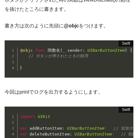
を抜けたところに書きます。
書き方は次のように
先頭に
@objc
をつけます。
@objc
func
 関数名
(
_
 sender
:
UIBarButtonItem
)
{
// ボタンが押されたときの処理
}
今回はprintでログを出力するようにします。
import
UIKit
var
 addButtonItem
:
UIBarButtonItem
!
// 追加ボタ
var
 deleteButtonItem
:
UIBarButtonItem
!
// 削